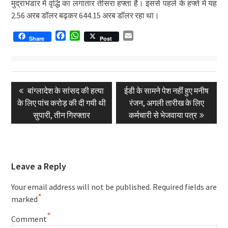
मुद्राभंडार में वृद्धि का लगातार तीसरा हफ्ता है। इससे पहले के हफ्ते में यह
2.56 अरब डॉलर बढ़कर 644.15 अरब डॉलर रहा था।
Facebook
WhatsApp
Email
Share
Post
Post
Previous
Next
बांग्लादेश के सांसद की हत्या
ईडी के सामने पेश नहीं हुए मनीष
navigation
post:
post:
के लिए पांच करोड़ की दी गयी थी
रंजन, अगली तारीख के लिए
सुपारी, तीन गिरफ्तार
कर्मचारी से भेजवाया पत्र
Leave a Reply
Your email address will not be published.
Required fields are
*
marked
*
Comment