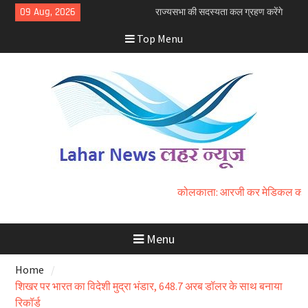
Skip
09 Aug, 2026
राज्यसभा की सदस्यता कल ग्रहण करेंगे
to
नीतीश कुमार
Top Menu
content
कोलकाता: आरजी कर मेडिकल कॉलेज रेप
और मर्डर मामले में तीन आईपीएस अधिकारी
निलंबित
धार भोजशाला को हाईकोर्ट ने मंदिर माना,
हिंदुओं को पूजा का अधिकार
कोलकाता: आरजी कर मेडिकल कॉलेज रेप
Menu
Home
शिखर पर भारत का विदेशी मुद्रा भंडार, 648.7 अरब डॉलर के साथ बनाया
रिकॉर्ड