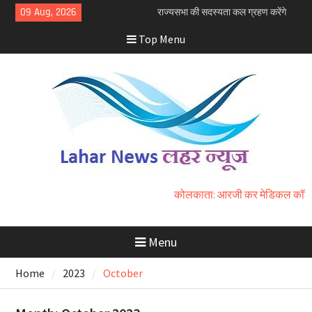
Skip
राज्यसभा की सदस्यता कल ग्रहण करेंगे
09 Aug, 2026
to
नीतीश कुमार
Top Menu
कोलकाता: आरजी कर मेडिकल कॉलेज रेप
content
और मर्डर मामले में तीन आईपीएस अधिकारी
निलंबित
धार भोजशाला को हाईकोर्ट ने मंदिर माना,
हिंदुओं को पूजा का अधिकार
कोलकाता: आरजी कर मेडिकल कॉलेज रेप औ
Menu
Home
2023
October