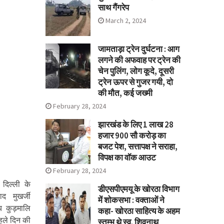
साथ गैंगरेप
March 2, 2024
जामताड़ा ट्रेन दुर्घटना : आग
लगने की अफवाह पर ट्रेन की
चेन पुलिंग, लोग कूदे, दूसरी
ट्रेन ऊपर से गुजर गयी, दो
की मौत, कई जख्मी
February 28, 2024
झारखंड के लिए 1 लाख 28
हजार 900 सौ करोड़ का
बजट पेश, सत्तापक्ष ने सराहा,
विपक्ष का वॉक आउट
February 28, 2024
दिल्ली के
डीएसपीएमयू के खोरठा विभाग
ाद मुखर्जी
में शोकसभा : वक्ताओं ने
सीय कुड़मालि
कहा- खोरठा साहित्य के अहम
हले दिन की
स्तम्भ थे स्व. शिवनाथ