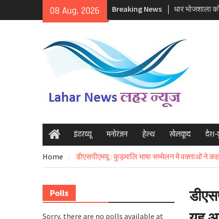
Skip
Breaking News
राज्यसभा की सद
08 Aug, 2026
to
कुमार
content
कोलकाता: आरजी
मर्डर मामले में
धार भोजशाला को ह
को पूजा का अधि
इंटरव्यू
मनोरंजन
हेल्थ
खेलकूद
देश-
Home
Home
डीएसपीएमयू : कुड़मालि भाषा सम्मेलन में वक्ताओं ने कहा
डीएसप
Polls
यह अत्
Sorry, there are no polls available at