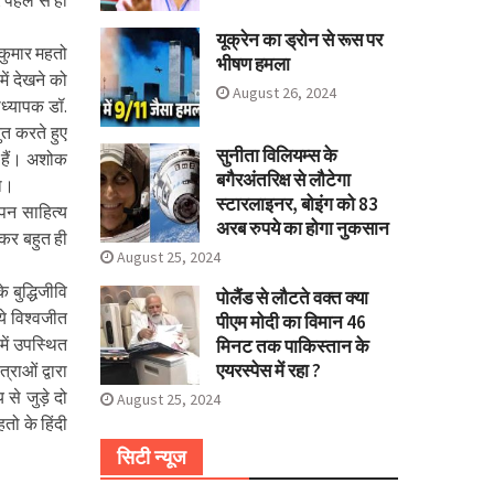
पहले से ही
यूक्रेन का ड्रोन से रूस पर
 कुमार महतो
भीषण हमला
ें देखने को
August 26, 2024
ाध्यापक डॉ.
ुत करते हुए
सुनीता विलियम्स के
ी हैं। अशोक
बगैरअंतरिक्ष से लौटेगा
या।
स्टारलाइनर, बोइंग को 83
पन साहित्य
अरब रुपये का होगा नुकसान
कर बहुत ही
August 25, 2024
 बुद्धिजीवि
पोलैंड से लौटते वक्त क्या
े विश्वजीत
पीएम मोदी का विमान 46
में उपस्थित
मिनट तक पाकिस्तान के
एयरस्पेस में रहा ?
्राओं द्वारा
 से जुड़े दो
August 25, 2024
ो के हिंदी
सिटी न्यूज