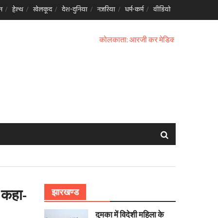
न
हेल्थ
खेलकूद
देश-दुनिया
नजरिया
धर्म-कर्म
वीडियो
कोलकाता: आरजी कर मेडिकल कॉलेज रेप और मर्डर
े कहा-
झारखण्ड
दुमका में विदेशी महिला के