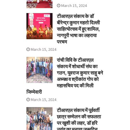
March 15, 2024
टीआरएल संकाय के डॉ
बीरेन्द्र कुमार महतो दिल्ली
साहित्योत्सव में हुए शामिल,
नागपुरी भाषा का लहराया
परचम
March 15, 2024
रांची विवि के टीआरएल
संकाय में शोधार्थी संघ का
गठन, युवराज कुमार साहु बने
अध्यक्ष व श्रीकांत गोप को
महासचिव पद की मिली
जिम्मेवारी
March 15, 2024
टीआरएल संकाय में पूर्ववर्ती
छात्र सम्मेलन की सफलता
पर खुशी की लहर, डॉ हरि
उरांव का मनाया जन्मदिन