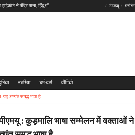
स्यता कल ग्रहण करेंगे नीतीश
इंटरव्यू
मनोरंज
 कर मेडिकल कॉलेज रेप और
 तीन आईपीएस अधिकारी निलंबित
ाईकोर्ट ने मंदिर माना, हिंदुओं
कार
दुनिया
नजरिया
धर्म-कर्म
वीडियो
-यह अत्यंत समृद्ध भाषा है
ीएमयू : कुड़मालि भाषा सम्मेलन में वक्ताओं न
यंत समृद्ध भाषा है