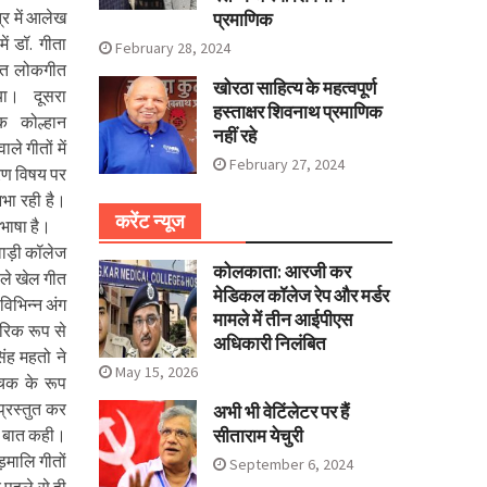
र में आलेख
प्रमाणिक
ें डॉ. गीता
February 28, 2024
ागत लोकगीत
खोरठा साहित्य के महत्वपूर्ण
ा। दूसरा
हस्ताक्षर शिवनाथ प्रमाणिक
क कोल्हान
नहीं रहे
ले गीतों में
February 27, 2024
्रण विषय पर
िभा रही है।
करेंट न्यूज
भाषा है।
रवाड़ी कॉलेज
कोलकाता: आरजी कर
वाले खेल गीत
मेडिकल कॉलेज रेप और मर्डर
विभिन्न अंग
मामले में तीन आईपीएस
ारिक रूप से
अधिकारी निलंबित
ंह महतो ने
May 15, 2026
वाचक के रूप
प्रस्तुत कर
अभी भी वेटिंलेटर पर हैं
सीताराम येचुरी
की बात कही।
ड़मालि गीतों
September 6, 2024